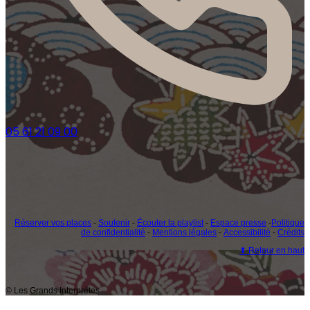
05 61 21 09 00
Réserver vos places
-
Soutenir
-
Écouter la playlist
-
Espace presse
-
Politique
de confidentialité
-
Mentions légales
-
Accessibilité
-
Crédits
⬆ Retour en haut
© Les Grands Interprètes