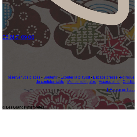
05 61 21 09 00
Réserver vos places
-
Soutenir
-
Écouter la playlist
-
Espace presse
-
Politique
de confidentialité
-
Mentions légales
-
Accessibilité
-
Crédits
⬆ Retour en haut
© Les Grands Interprètes