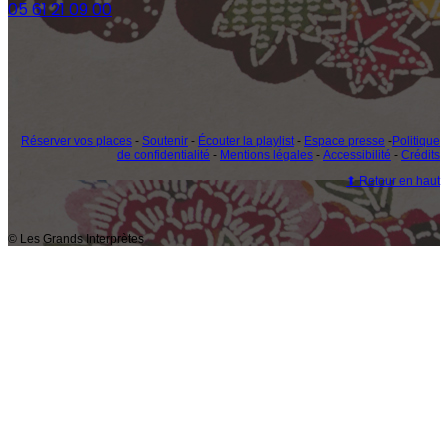
05 61 21 09 00
Réserver vos places
-
Soutenir
-
Écouter la playlist
-
Espace presse
-
Politique
de confidentialité
-
Mentions légales
-
Accessibilité
-
Crédits
⬆ Retour en haut
© Les Grands Interprètes