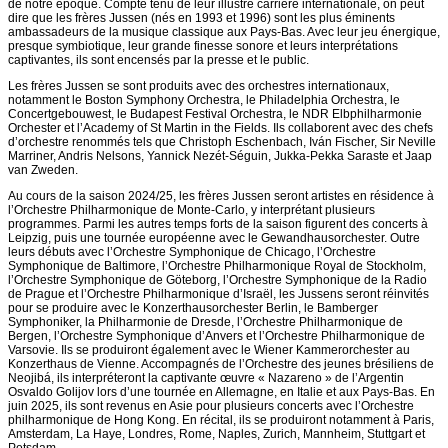
de notre époque. Compte tenu de leur illustre carrière internationale, on peut
dire que les frères Jussen (nés en 1993 et ​​1996) sont les plus éminents
ambassadeurs de la musique classique aux Pays-Bas. Avec leur jeu énergique,
presque symbiotique, leur grande finesse sonore et leurs interprétations
captivantes, ils sont encensés par la presse et le public.
Les frères Jussen se sont produits avec des orchestres internationaux,
notamment le Boston Symphony Orchestra, le Philadelphia Orchestra, le
Concertgebouwest, le Budapest Festival Orchestra, le NDR Elbphilharmonie
Orchester et l’Academy of St Martin in the Fields. Ils collaborent avec des chefs
d’orchestre renommés tels que Christoph Eschenbach, Iván Fischer, Sir Neville
Marriner, Andris Nelsons, Yannick Nezét-Séguin, Jukka-Pekka Saraste et Jaap
van Zweden.
Au cours de la saison 2024/25, les frères Jussen seront artistes en résidence à
l’Orchestre Philharmonique de Monte-Carlo, y interprétant plusieurs
programmes. Parmi les autres temps forts de la saison figurent des concerts à
Leipzig, puis une tournée européenne avec le Gewandhausorchester. Outre
leurs débuts avec l’Orchestre Symphonique de Chicago, l’Orchestre
Symphonique de Baltimore, l’Orchestre Philharmonique Royal de Stockholm,
l’Orchestre Symphonique de Göteborg, l’Orchestre Symphonique de la Radio
de Prague et l’Orchestre Philharmonique d’Israël, les Jussens seront réinvités
pour se produire avec le Konzerthausorchester Berlin, le Bamberger
Symphoniker, la Philharmonie de Dresde, l’Orchestre Philharmonique de
Bergen, l’Orchestre Symphonique d’Anvers et l’Orchestre Philharmonique de
Varsovie. Ils se produiront également avec le Wiener Kammerorchester au
Konzerthaus de Vienne. Accompagnés de l’Orchestre des jeunes brésiliens de
Neojibá, ils interpréteront la captivante œuvre « Nazareno » de l’Argentin
Osvaldo Golijov lors d’une tournée en Allemagne, en Italie et aux Pays-Bas. En
juin 2025, ils sont revenus en Asie pour plusieurs concerts avec l’Orchestre
philharmonique de Hong Kong. En récital, ils se produiront notamment à Paris,
Amsterdam, La Haye, Londres, Rome, Naples, Zurich, Mannheim, Stuttgart et
Potsdam.