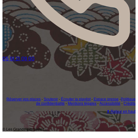
05 61 21 09 00
Réserver vos places
-
Soutenir
-
Écouter la playlist
-
Espace presse
-
Politique
de confidentialité
-
Mentions légales
-
Accessibilité
-
Crédits
⬆ Retour en haut
© Les Grands Interprètes