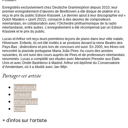
Enregistrés exclusivement chez Deutsche Grammophon depuis 2010, leur
premier enregistrement d’œuvres de Beethoven a été disque de platine et a
reçu le prix du public Edison Klassiek. Le dernier ajout à leur discographie est «
Dutch Masters » (avril 2022), consacré à des œuvres de compositeurs
néerlandais, en collaboration avec l’Orchestre philharmonique de la radio
néerlandaise, entre autres. L’enregistrement a été récompensé par un Edison
Klassiek et le prix du public.
Lucas et Arthur ont reçu leurs premières leçons de piano dans leur ville natale,
Hilversum. Enfants, ils ont été invités à se produire devant la reine Beatrix des
Pays-Bas ; distinctions et prix lors de concours ont suivi. En 2005, les frères ont
rencontré la pianiste portugaise Maria João Pires. Au cours des années
suivantes, ils ont suivi des cours auprès de Pires et de professeurs néerlandais
renommés. Lucas a complété ses études avec Menahem Pressler aux États-
Unis et avec Dmitri Bashkirov à Madrid. Arthur est diplômé du Conservatoire
d’Amsterdam, où il a étudié avec Jan Wijn.
Partager cet artiste
Facebook
LinkedIn
WhatsApp
Email
+ d'infos sur l’artiste